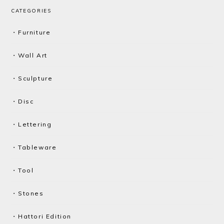
CATEGORIES
・Furniture
・Wall Art
・Sculpture
・Disc
・Lettering
・Tableware
・Tool
・Stones
・Hattori Edition