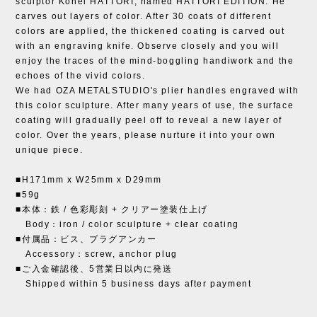
sculptor Kohei HATTORI, named HATTORI EDITION. He
carves out layers of color. After 30 coats of different
colors are applied, the thickened coating is carved out
with an engraving knife. Observe closely and you will
enjoy the traces of the mind-boggling handiwork and the
echoes of the vivid colors.
We had OZA METALSTUDIO's plier handles engraved with
this color sculpture. After many years of use, the surface
coating will gradually peel off to reveal a new layer of
color. Over the years, please nurture it into your own
unique piece.
■H171mm x W25mm x D29mm
■59g
■本体：鉄 / 色彩彫刻 + クリアー塗装仕上げ
Body：iron / color sculpture + clear coating
■付属品：ビス、プラグアンカー
Accessory：screw, anchor plug
■ご入金確認後、5営業日以内に発送
Shipped within 5 business days after payment