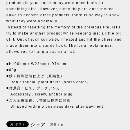
products in your home today were once tools for
something else. However, since they are once melted
down to become other products, there is no way to know
what they were originally.
Instead of resetting the memory of the previous life, let's
try to make another product while keeping just a little bit
of it. Out of such curiosity, I heated and hit the pliers and
made them into a sturdy hook. The long hooking part
allows you to hang a bag or a hat.
■H100mm x W28mm x D74mm
■60g
■鉄 / 特殊塗装仕上げ（真鍮色）
Iron / special paint finish (brass color)
■付属品：ビス、プラグアンカー
Accessory：screw, anchor plug
■ご入金確認後、5営業日以内に発送
Shipped within 5 business days after payment
シェア
通報する