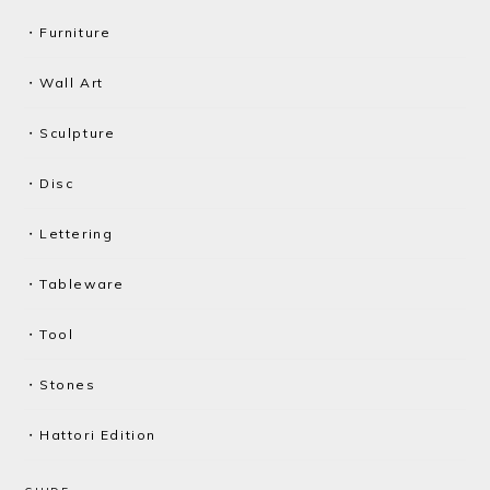
・Furniture
・Wall Art
・Sculpture
・Disc
・Lettering
・Tableware
・Tool
・Stones
・Hattori Edition