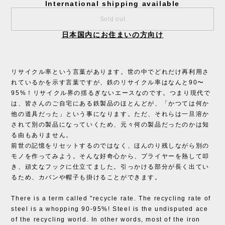
International shipping available
Sold out
日本国内にお住まいの方向け
リサイクル率という言葉があります。世の中でどれだけ再利用さ
れているかを示す言葉ですが、鉄のリサイクル率はなんと90〜
95%！リサイクル界の揺るぎないエースなのです。つまり現代で
は、皆さんのご自宅にある鉄製品のほとんどが、「かつては何か
他の道具だった」という事になります。ただ、それらは一旦溶か
されて別の製品になっていくため、元々何の製品だったのかは知
る由もありません。
前世の記憶をリセットするのではなく、ほんのり残しながら別の
モノを作ってみよう。そんな好奇心から、プライヤーを熱して叩
き、頑丈なフックに仕立てました。引っかける部分が長く出てい
るため、カバンや帽子も掛けることができます。
There is a term called "recycle rate. The recycling rate of
steel is a whopping 90-95%! Steel is the undisputed ace
of the recycling world. In other words, most of the iron