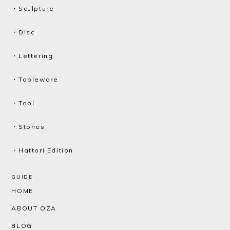
・Sculpture
・Disc
・Lettering
・Tableware
・Tool
・Stones
・Hattori Edition
GUIDE
HOME
ABOUT OZA
BLOG