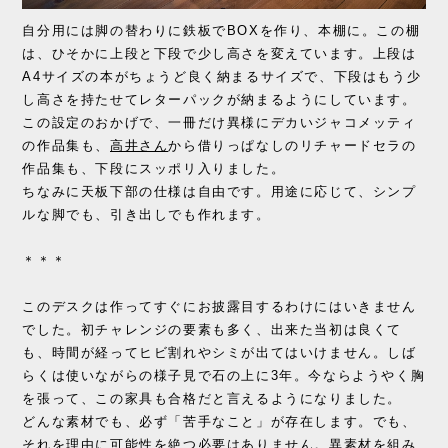
自分用には脚の替わりに鉄板でBOXを作り、本棚に。この棚
は、ひそかに上段と下段で少し高さを変えています。上段は
A4サイズの本がちょうど良く納まるサイズで、下段はもう少
し高さを持たせてレターパックが納まるようにしています。
この設定のおかげで、一冊だけ異様にデカいジャコメッティ
の作品集も、
高井さん
から借りっぱなしのリチャードセラの
作品集も、下段にスッポリ入りました。
ちなみに天板下部の仕様は自由です。用途に応じて、シンプ
ルな脚でも、引き出しでも作れます。
＊＊＊
このデスクは作ってすぐにお披露目するわけにはいきません
でした。初チャレンジの要素も多く、出来た当初は良くて
も、時間が経ってヒビ割れやシミが出てはいけません。しば
らくは使いながらの様子見で石の上に3年。今ならようやく胸
を張って、この家具も合格だと言えるようになりました。
どんな素材でも、必ず「苦手なこと」が存在します。でも、
それを理由に可能性を絶つ必要はありません。異素材を組み