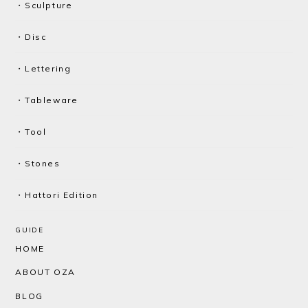
・Sculpture
・Disc
・Lettering
・Tableware
・Tool
・Stones
・Hattori Edition
GUIDE
HOME
ABOUT OZA
BLOG