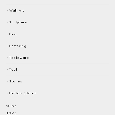
・Wall Art
・Sculpture
・Disc
・Lettering
・Tableware
・Tool
・Stones
・Hattori Edition
GUIDE
HOME