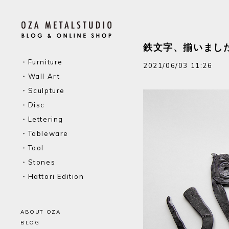
鉄文字、揃いまし
・Furniture
2021/06/03 11:26
・Wall Art
・Sculpture
・Disc
・Lettering
・Tableware
・Tool
・Stones
・Hattori Edition
ABOUT OZA
BLOG