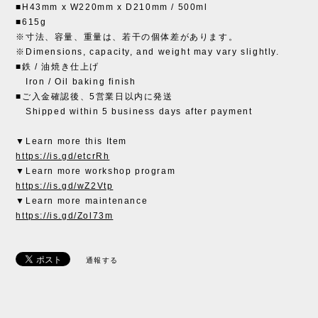
■H43mm x W220mm x D210mm / 500ml
■615g
※寸法、容量、重量は、若干の個体差があります。
※Dimensions, capacity, and weight may vary slightly.
■鉄 / 油焼き仕上げ
Iron / Oil baking finish
■ご入金確認後、5営業日以内に発送
Shipped within 5 business days after payment
▼Learn more this Item
https://is.gd/etcrRh
▼Learn more workshop program
https://is.gd/wZ2Vtp
▼Learn more maintenance
https://is.gd/Zol73m
通報する