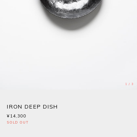
1
/
3
IRON DEEP DISH
¥14,300
SOLD OUT