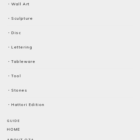
・Wall Art
・Sculpture
・Disc
・Lettering
・Tableware
・Tool
・Stones
・Hattori Edition
GUIDE
HOME
ABOUT OZA