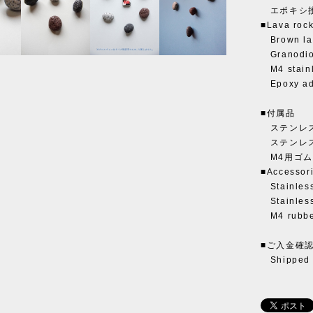
エポキシ
■Lava rock
Brown lav
Granodior
M4 stainle
Epoxy ad
■付属品
ステンレス製
ステンレス製
M4用ゴムワッ
■Accessor
Stainless 
Stainless 
M4 rubber
■ご入金確
Shipped w