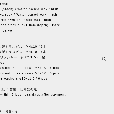
接着剤
 (black) / Water-based wax finish
a rock / Water-based wax finish
ite / Water-based wax finish
ss steel nut (10mm depth) / Bare
hesive
トラスビス M4x10 / 6本
トラスビス M4x10 / 6本
シャー φ10xt1.5 / 6枚
ies
steel truss screws M4x10 / 6 pcs.
steel truss screws M4x10 / 6 pcs.
 washers φ10xt1.5 / 6 pcs.
認後、5営業日以内に発送
ithin 5 business days after payment
通報する