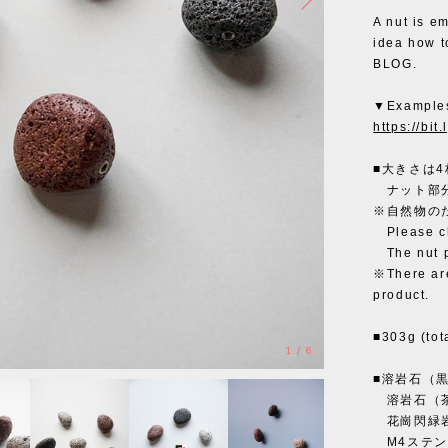
A nut is em
idea how t
BLOG.
▼Examples
https://bit
■大きさは
ナット部分
※自然物の
Please che
The nut pa
※There are
product.
■303g (tot
1
/
6
■溶岩石（黒
溶岩石（茶
花崗閃緑岩
M4ステンレ